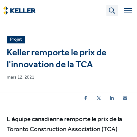
Skip
to
main
content
News
Projet
article
Keller remporte le prix de
category
l'innovation de la TCA
Published
mars 12, 2021
on
L'équipe canadienne remporte le prix de la
Toronto Construction Association (TCA)