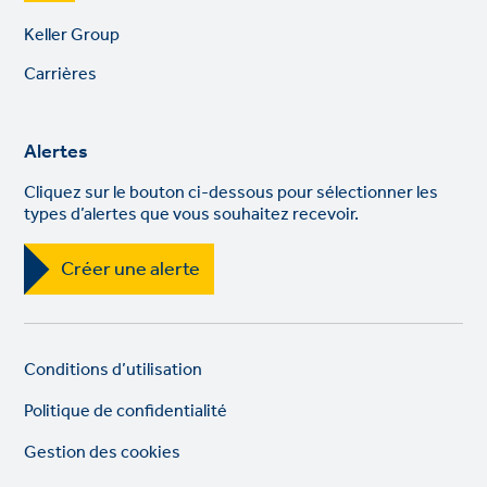
Footer
Keller Group
links
Carrières
Alertes
Cliquez sur le bouton ci-dessous pour sélectionner les
types d’alertes que vous souhaitez recevoir.
Créer une alerte
Legal
So
Conditions d’utilisation
links
lin
Politique de confidentialité
Gestion des cookies