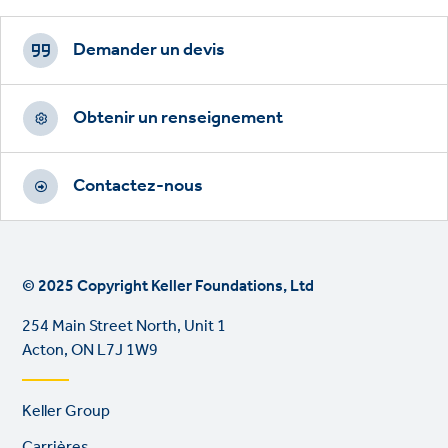
Footer
CTAs
Demander un devis
Obtenir un renseignement
Contactez-nous
© 2025 Copyright Keller Foundations, Ltd
254 Main Street North, Unit 1
Acton, ON L7J 1W9
Footer
Keller Group
links
Carrières