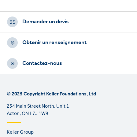
Footer
CTAs
Demander un devis
Obtenir un renseignement
Contactez-nous
© 2025 Copyright Keller Foundations, Ltd
254 Main Street North, Unit 1
Acton, ON L7J 1W9
Footer
Keller Group