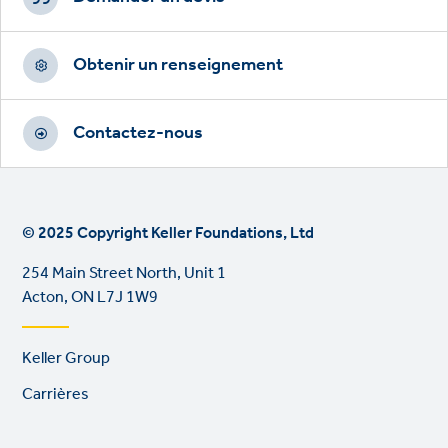
Obtenir un renseignement
Contactez-nous
© 2025 Copyright Keller Foundations, Ltd
254 Main Street North, Unit 1
Acton, ON L7J 1W9
Footer
Keller Group
links
Carrières