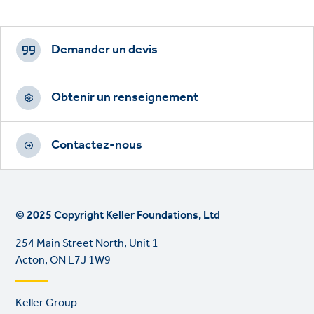
Footer
CTAs
Demander un devis
Obtenir un renseignement
Contactez-nous
© 2025 Copyright Keller Foundations, Ltd
254 Main Street North, Unit 1
Acton, ON L7J 1W9
Footer
Keller Group